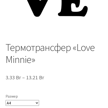
Термотрансфер «Love
Minnie»
Диапазон
3.33
Br
–
13.21
Br
цен:
3.33 Br
Размер
–