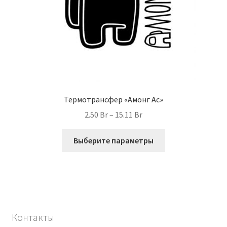
Термотрансфер «Амонг Ас»
Диапазон
2.50
Br
–
15.11
Br
цен:
Этот
2.50 Br
Выберите параметры
товар
–
имеет
15.11 Br
несколько
вариаций.
Опции
можно
Контакты
выбрать