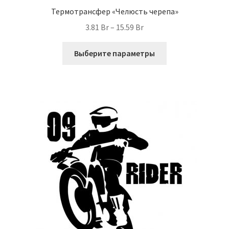
Термотрансфер «Челюсть черепа»
Диапазон
3.81
Br
–
15.59
Br
цен:
Этот
3.81 Br
Выберите параметры
товар
–
имеет
15.59 Br
несколько
вариаций.
Опции
можно
выбрать
на
странице
товара.