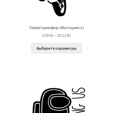
Термотрансфер «Мотоцикл 1»
Диапазон
5.59
Br
–
20.23
Br
цен:
Этот
5.59 Br
Выберите параметры
товар
–
имеет
20.23 Br
несколько
вариаций.
Опции
можно
выбрать
на
странице
товара.